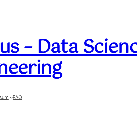
s – Data Scienc
neering
ssum
FAQ