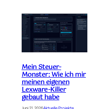
Mein Steuer-
Monster: Wie ich mir
meinen eigenen
Lexware-Killer
gebaut habe
Juni 21, 2026
Aktuelle Projekte