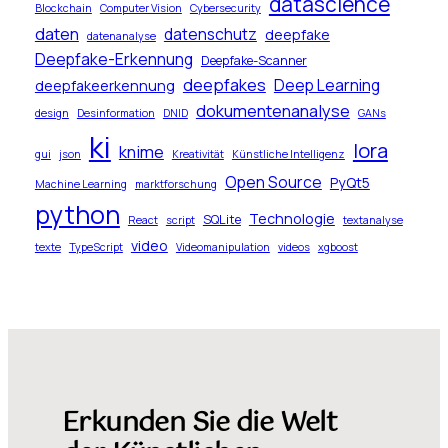
datascience
Blockchain
Computer Vision
Cybersecurity
daten
datenschutz
deepfake
datenanalyse
Deepfake-Erkennung
Deepfake-Scanner
deepfakes
Deep Learning
deepfakeerkennung
dokumentenanalyse
design
Desinformation
DNID
GANs
ki
lora
knime
gui
json
Kreativität
Künstliche Intelligenz
Open Source
PyQt5
Machine Learning
marktforschung
python
Technologie
SQLite
React
script
textanalyse
video
texte
TypeScript
Videomanipulation
videos
xgboost
Erkunden Sie die Welt