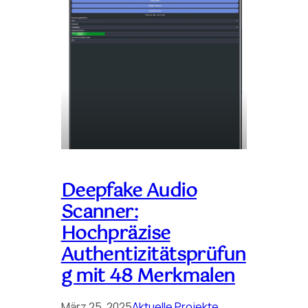
Deepfake Audio
Scanner:
Hochpräzise
Authentizitätsprüfun
g mit 48 Merkmalen
März 25, 2025
Aktuelle Projekte