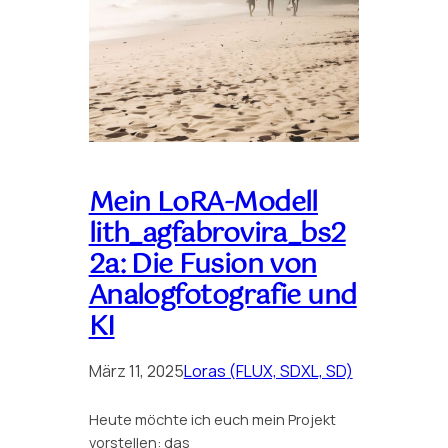
Mein LoRA-Modell
lith_agfabrovira_bs2
2a: Die Fusion von
Analogfotografie und
KI
März 11, 2025
Loras (FLUX, SDXL, SD)
Heute möchte ich euch mein Projekt
vorstellen: das