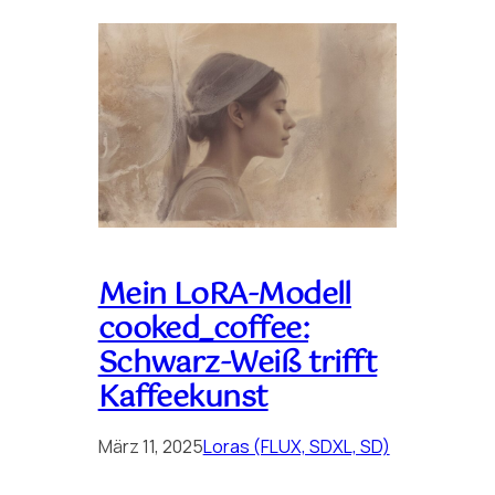
Mein LoRA-Modell
cooked_coffee:
Schwarz-Weiß trifft
Kaffeekunst
März 11, 2025
Loras (FLUX, SDXL, SD)