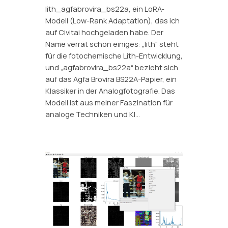
lith_agfabrovira_bs22a, ein LoRA-
Modell (Low-Rank Adaptation), das ich
auf Civitai hochgeladen habe. Der
Name verrät schon einiges: „lith“ steht
für die fotochemische Lith-Entwicklung,
und „agfabrovira_bs22a“ bezieht sich
auf das Agfa Brovira BS22A-Papier, ein
Klassiker in der Analogfotografie. Das
Modell ist aus meiner Faszination für
analoge Techniken und KI…