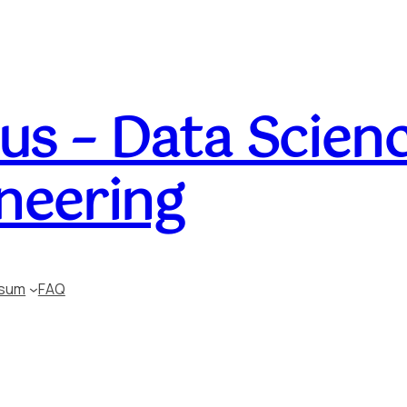
s – Data Scienc
neering
ssum
FAQ