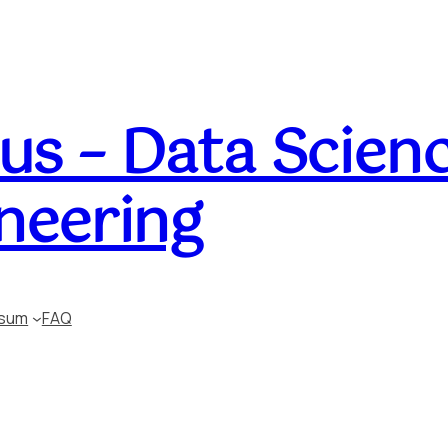
s – Data Scienc
neering
ssum
FAQ