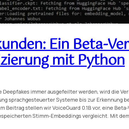
unden: Ein Beta-Ver
izierung mit Python
Deepfakes immer ausgefeilter werden, wird die Veri
ng sprachgesteuerter Systeme bis zur Erkennung be
sem Beitrag stellen wir VoiceGuard 0.1B vor, eine Be
 gespeicherten Stimm-Embeddings vergleicht. Mit de