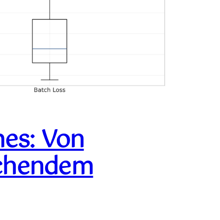
mes: Von
schendem