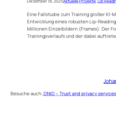
Dezember 18, 2025
Aktuelle Projekte
, 
Lip Readi
Eine Fallstudie zum Training großer KI-Mo
Entwicklung eines robusten Lip-Reading
Millionen Einzelbildern (Frames). Der Fo
Trainingsverlaufs und der dabei auftre
Joha
Besuche auch:
DNID – Trust and privacy service