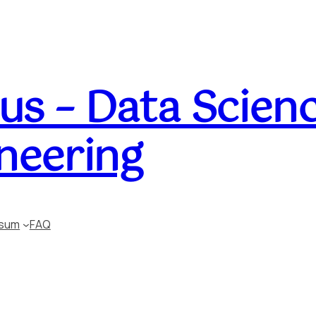
s – Data Scienc
neering
ssum
FAQ