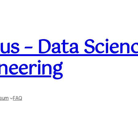
s – Data Scienc
neering
ssum
FAQ