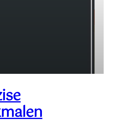
ise
kmalen