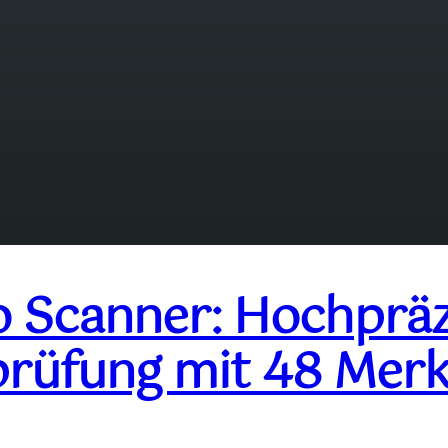
o Scanner: Hochpräz
prüfung mit 48 Mer