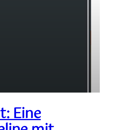
: Eine
line mit