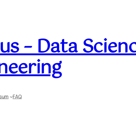
s – Data Scienc
neering
ssum
FAQ