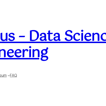
s – Data Scienc
neering
ssum
FAQ