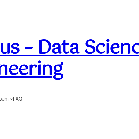
s – Data Scienc
neering
ssum
FAQ