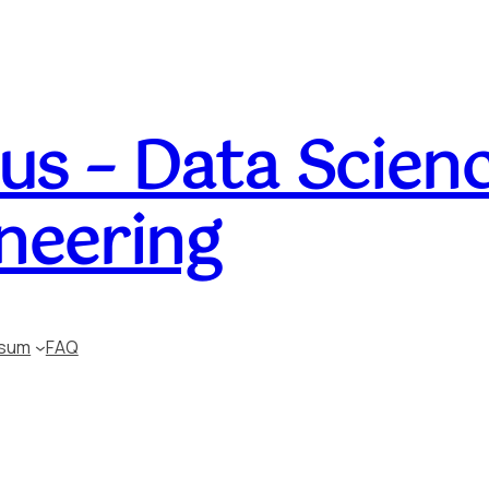
s – Data Scienc
neering
ssum
FAQ