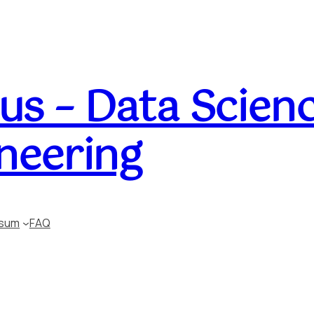
s – Data Scienc
neering
ssum
FAQ