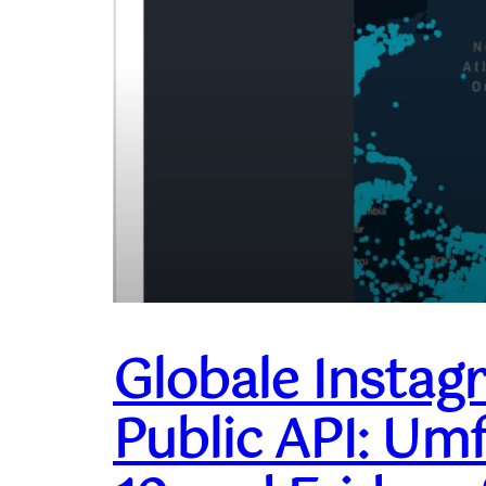
Globale Instag
Public API: Um