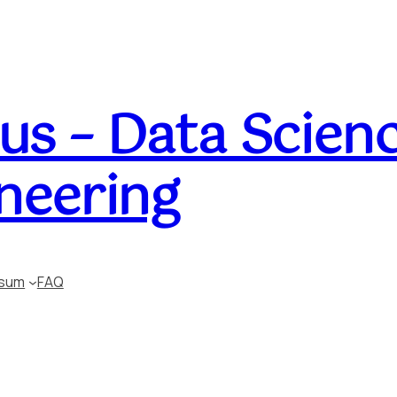
s – Data Scienc
neering
ssum
FAQ