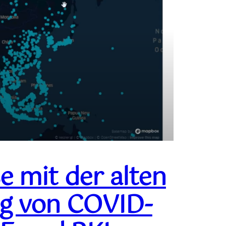
e mit der alten
ng von COVID-