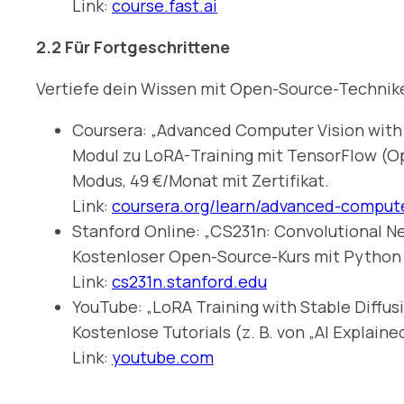
Link:
course.fast.ai
2.2 Für Fortgeschrittene
Vertiefe dein Wissen mit Open-Source-Technik
Coursera: „Advanced Computer Vision with
Modul zu LoRA-Training mit TensorFlow (Op
Modus, 49 €/Monat mit Zertifikat.
Link:
coursera.org/learn/advanced-compute
Stanford Online: „CS231n: Convolutional N
Kostenloser Open-Source-Kurs mit Python un
Link:
cs231n.stanford.edu
YouTube: „LoRA Training with Stable Diff
Kostenlose Tutorials (z. B. von „AI Explaine
Link:
youtube.com