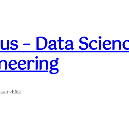
s – Data Scienc
neering
ssum
FAQ