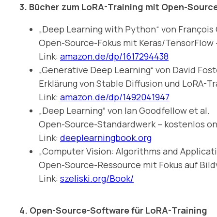
3. Bücher zum LoRA-Training mit Open-Sourc
„Deep Learning with Python“ von François 
Open-Source-Fokus mit Keras/TensorFlow – a
Link:
amazon.de/dp/1617294438
„Generative Deep Learning“ von David Fost
Erklärung von Stable Diffusion und LoRA-Tra
Link:
amazon.de/dp/1492041947
„Deep Learning“ von Ian Goodfellow et al.
Open-Source-Standardwerk – kostenlos onli
Link:
deeplearningbook.org
„Computer Vision: Algorithms and Applicati
Open-Source-Ressource mit Fokus auf Bildve
Link:
szeliski.org/Book/
4. Open-Source-Software für LoRA-Training