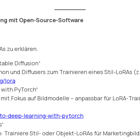
ning mit Open-Source-Software
s zu erklären.
table Diffusion“
n und Diffusers zum Trainieren eines Stil-LoRAs (z. 
g/lora
 with PyTorch“
it Fokus auf Bildmodelle – anpassbar für LoRA-Train
to-deep-learning-with-pytorch
s“
Trainiere Stil- oder Objekt-LoRAs für Marketingbild