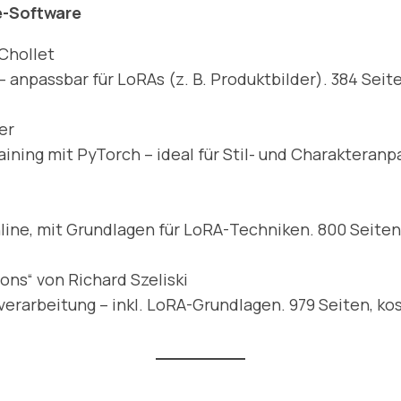
e-Software
Chollet
npassbar für LoRAs (z. B. Produktbilder). 384 Seiten
er
ining mit PyTorch – ideal für Stil- und Charakteranpa
ne, mit Grundlagen für LoRA-Techniken. 800 Seiten,
ons“ von Richard Szeliski
rarbeitung – inkl. LoRA-Grundlagen. 979 Seiten, kost