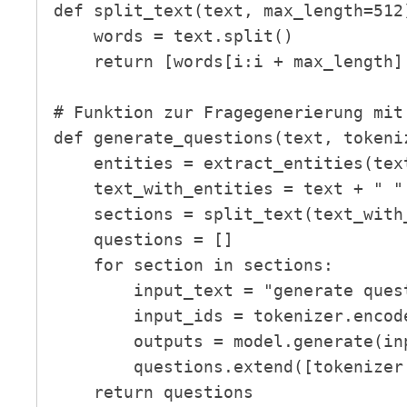
def split_text(text, max_length=512)
    words = text.split()

    return [words[i:i + max_length] for i in range(0, len(words), max_length)]

# Funktion zur Fragegenerierung mit 
def generate_questions(text, tokeniz
    entities = extract_entities(text)

    text_with_entities = text + " " + " ".join(entities)

    sections = split_text(text_with_entities)

    questions = []

    for section in sections:

        input_text = "generate questions: " + " ".join(section)

        input_ids = tokenizer.encode(input_text, return_tensors="pt")

        outputs = model.generate(input_ids=input_ids, max_length=512, num_beams=10, num_return_sequences=5)

        questions.extend([tokenizer.decode(output, skip_special_tokens=True) for output in outputs])

    return questions
