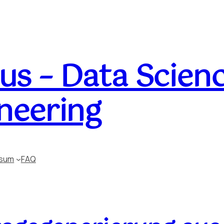
s – Data Scienc
neering
ssum
FAQ