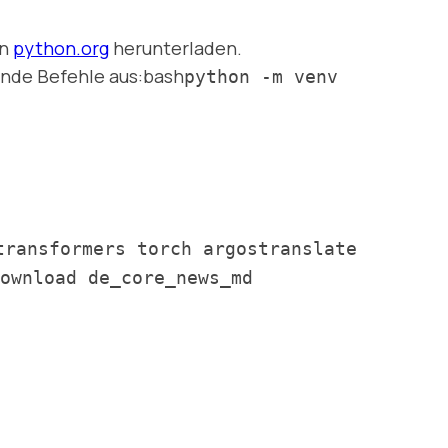
on
python.org
herunterladen.
ende Befehle aus:bash
python -m venv
transformers torch argostranslate
ownload de_core_news_md