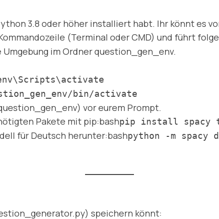
 Python 3.8 oder höher installiert habt. Ihr könnt es v
e Kommandozeile (Terminal oder CMD) und führt folg
eue Umgebung im Ordner question_gen_env.
env\Scripts\activate
stion_gen_env/bin/activate
 (question_gen_env) vor eurem Prompt.
benötigten Pakete mit pip:bash
pip install spacy 
ell für Deutsch herunter:bash
python -m spacy d
 question_generator.py) speichern könnt: