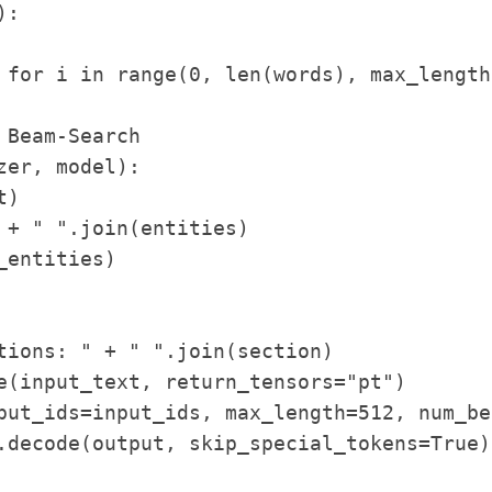
:

Beam-Search

er, model):
