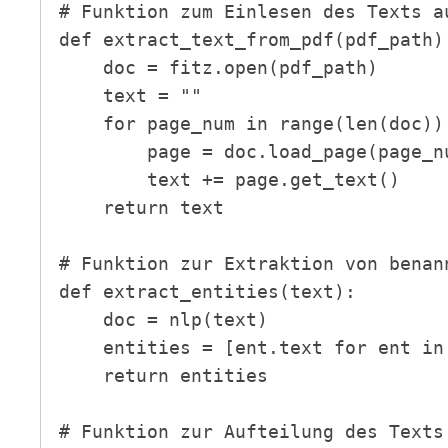
# Funktion zum Einlesen des Texts au
def extract_text_from_pdf(pdf_path):
    doc = fitz.open(pdf_path)

    text = ""

    for page_num in range(len(doc)):

        page = doc.load_page(page_num)

        text += page.get_text()

    return text

# Funktion zur Extraktion von benann
def extract_entities(text):

    doc = nlp(text)

    entities = [ent.text for ent in doc.ents]

    return entities

# Funktion zur Aufteilung des Texts