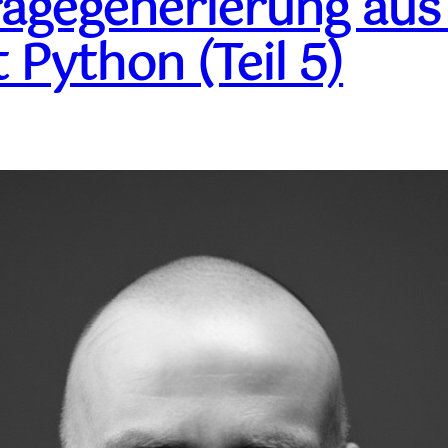
agegenerierung aus
Python (Teil 5)